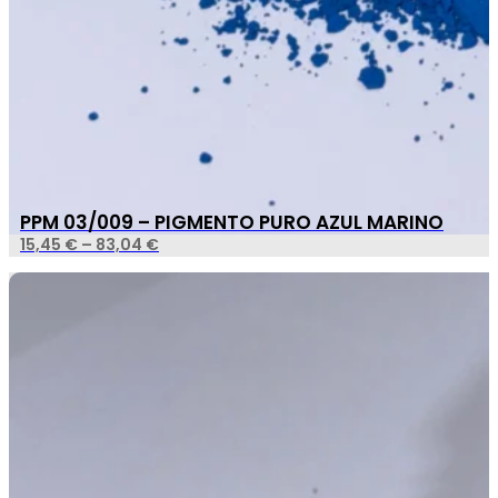
PPM 03/009 – PIGMENTO PURO AZUL MARINO
15,45
€
–
83,04
€