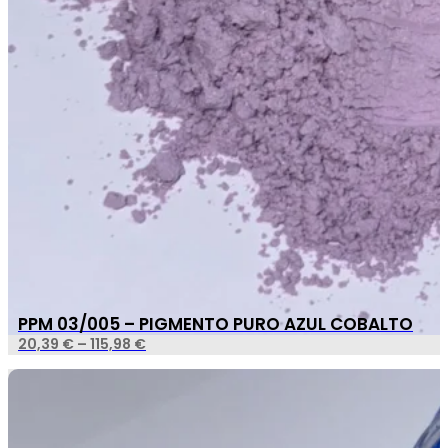
PPM 03/005 – PIGMENTO PURO AZUL COBALTO
20,39
€
–
115,98
€