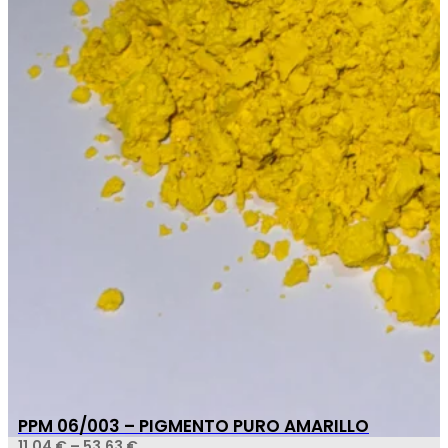
PPM 06/003 – PIGMENTO PURO AMARILLO
11,04
€
–
53,63
€