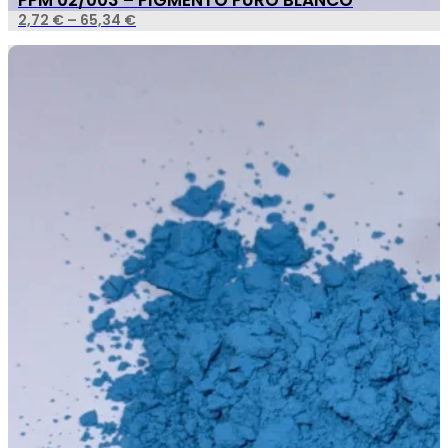
PPM 02/003 – PIGMENTO PURO BLANCO
2,72
€
–
65,34
€