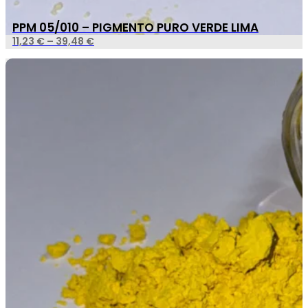
PPM 05/010 – PIGMENTO PURO VERDE LIMA
11,23
€
–
39,48
€