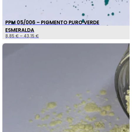
PPM 05/006 – PIGMENTO PURO VERDE
ESMERALDA
8,85
€
–
43,15
€