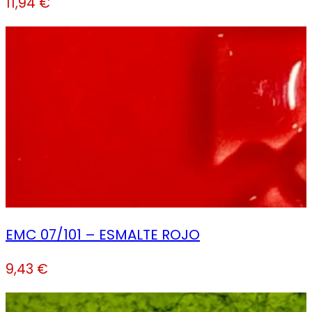
11,94
€
EMC 07/101 – ESMALTE ROJO
9,43
€