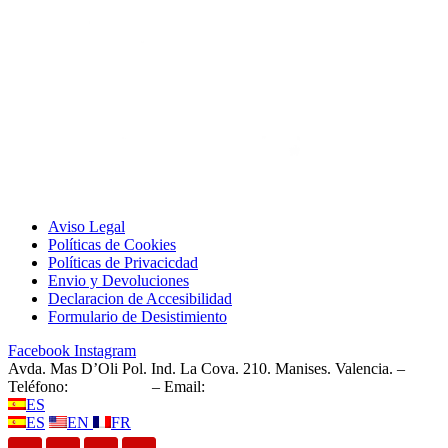
Aviso Legal
Políticas de Cookies
Políticas de Privacicdad
Envio y Devoluciones
Declaracion de Accesibilidad
Formulario de Desistimiento
Facebook
Instagram
Avda. Mas D’Oli Pol. Ind. La Cova. 210. Manises. Valencia. –
Teléfono:
961 543 157
– Email:
info@montesapc.com
ES
ES
EN
FR