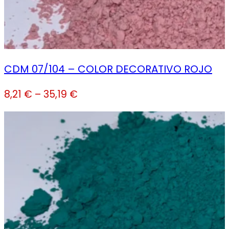
CDM 07/104 – COLOR DECORATIVO ROJO
8,21
€
–
35,19
€