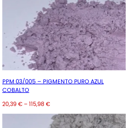
PPM 03/005 – PIGMENTO PURO AZUL
COBALTO
20,39
€
–
115,98
€