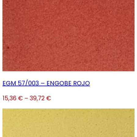
EGM 57/003 – ENGOBE ROJO
15,36
€
–
39,72
€