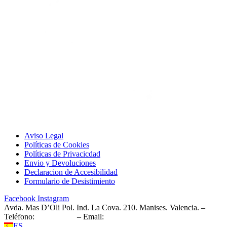
Aviso Legal
Políticas de Cookies
Políticas de Privacicdad
Envio y Devoluciones
Declaracion de Accesibilidad
Formulario de Desistimiento
Facebook
Instagram
Avda. Mas D’Oli Pol. Ind. La Cova. 210. Manises. Valencia. –
Teléfono:
961 543 157
– Email:
info@montesapc.com
ES