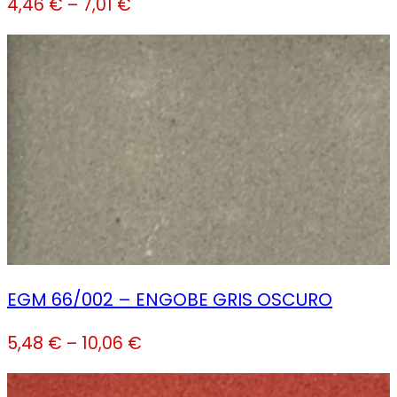
4,46
€
–
7,01
€
EGM 66/002 – ENGOBE GRIS OSCURO
5,48
€
–
10,06
€