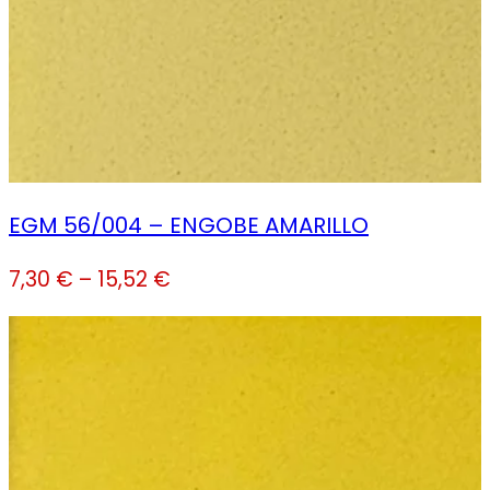
EGM 56/004 – ENGOBE AMARILLO
7,30
€
–
15,52
€