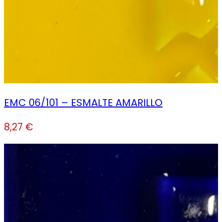
EMC 06/101 – ESMALTE AMARILLO
8,27
€