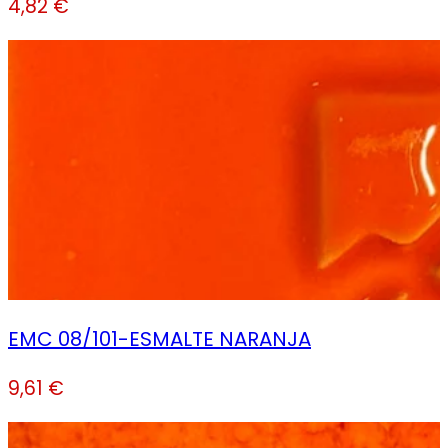
4,82
€
EMC 08/101-ESMALTE NARANJA
9,61
€