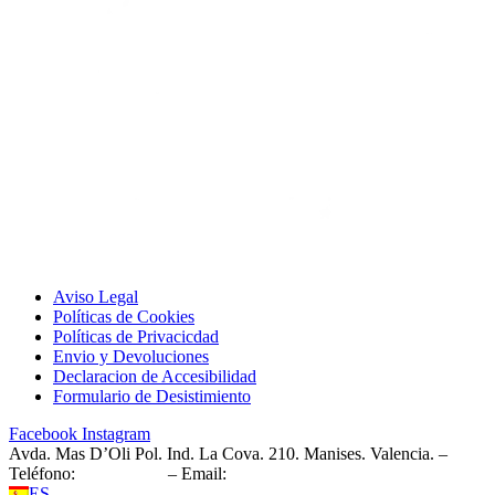
Aviso Legal
Políticas de Cookies
Políticas de Privacicdad
Envio y Devoluciones
Declaracion de Accesibilidad
Formulario de Desistimiento
Facebook
Instagram
Avda. Mas D’Oli Pol. Ind. La Cova. 210. Manises. Valencia. –
Teléfono:
961 543 157
– Email:
info@montesapc.com
ES