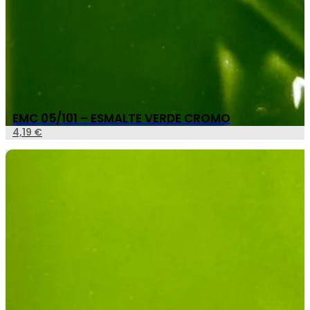
EMC 05/101 – ESMALTE VERDE CROMO
4,19
€