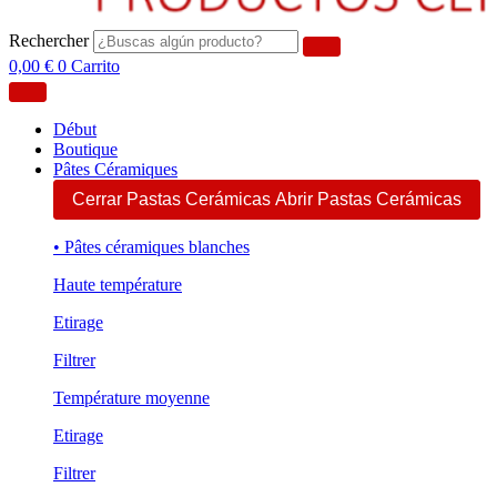
Rechercher
0,00
€
0
Carrito
Début
Boutique
Pâtes Céramiques
Cerrar Pastas Cerámicas
Abrir Pastas Cerámicas
• Pâtes céramiques blanches
Haute température
Etirage
Filtrer
Température moyenne
Etirage
Filtrer