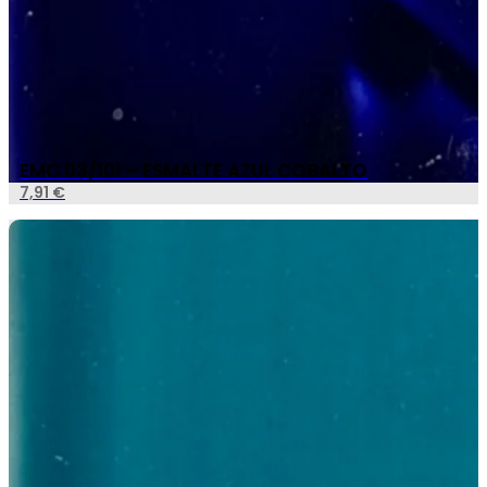
EMC 03/101 – ESMALTE AZUL COBALTO
7,91
€