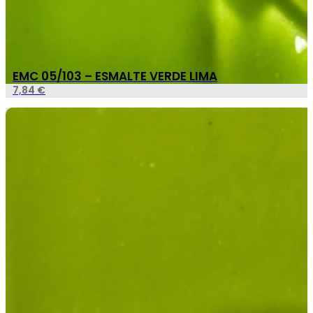
EMC 05/103 – ESMALTE VERDE LIMA
7,84
€