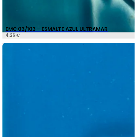
EMC 03/103 – ESMALTE AZUL ULTRAMAR
4,26
€