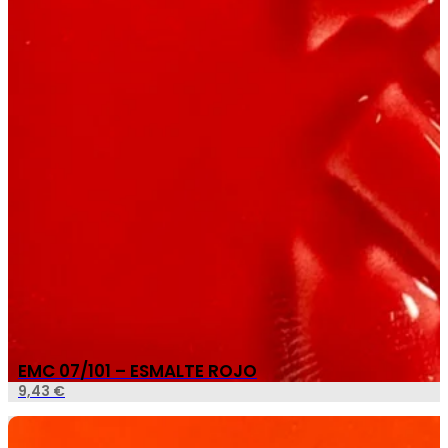
EMC 07/101 – ESMALTE ROJO
9,43
€