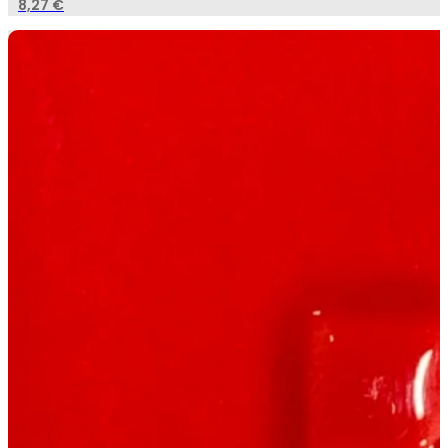
8,27
€