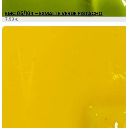
EMC 05/104 – ESMALTE VERDE PISTACHO
7,90
€