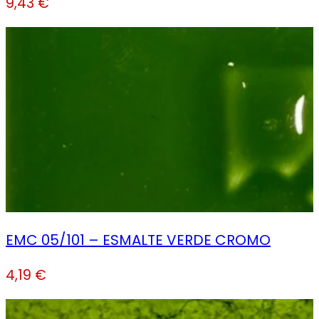
9,43
€
EMC 05/101 – ESMALTE VERDE CROMO
4,19
€