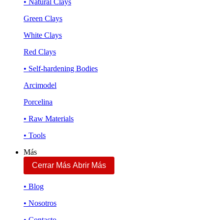
• Natural Clays
Green Clays
White Clays
Red Clays
• Self-hardening Bodies
Arcimodel
Porcelina
• Raw Materials
• Tools
Más
Cerrar Más
Abrir Más
• Blog
• Nosotros
• Contacto