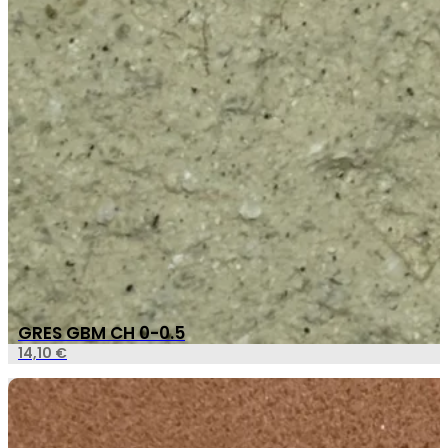
GRES GBM CH 0-0.5
14,10
€