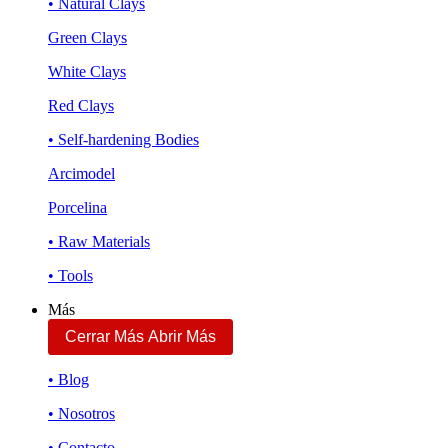
• Natural Clays
Green Clays
White Clays
Red Clays
• Self-hardening Bodies
Arcimodel
Porcelina
• Raw Materials
• Tools
Más
Cerrar Más
Abrir Más
• Blog
• Nosotros
• Contacto