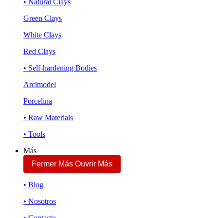
• Natural Clays
Green Clays
White Clays
Red Clays
• Self-hardening Bodies
Arcimodel
Porcelina
• Raw Materials
• Tools
Más
Fermer Más
Ouvrir Más
• Blog
• Nosotros
• Contacto