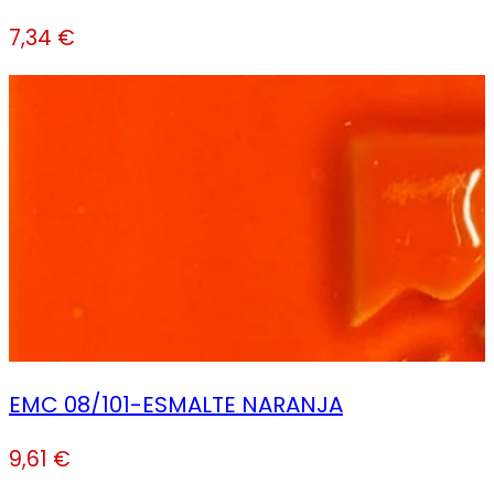
7,34
€
EMC 08/101-ESMALTE NARANJA
9,61
€